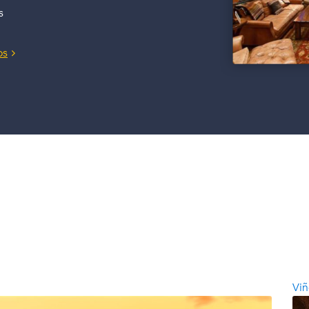
s
os
Vi