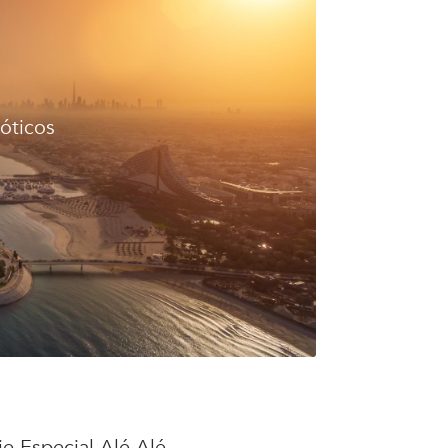
xóticos
je Especial Alé Alé